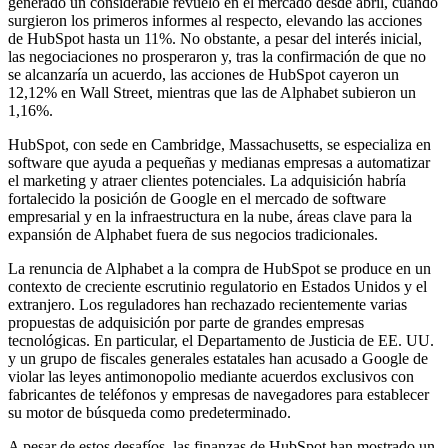
generado un considerable revuelo en el mercado desde abril, cuando
surgieron los primeros informes al respecto, elevando las acciones
de HubSpot hasta un 11%. No obstante, a pesar del interés inicial,
las negociaciones no prosperaron y, tras la confirmación de que no
se alcanzaría un acuerdo, las acciones de HubSpot cayeron un
12,12% en Wall Street, mientras que las de Alphabet subieron un
1,16%.
HubSpot, con sede en Cambridge, Massachusetts, se especializa en
software que ayuda a pequeñas y medianas empresas a automatizar
el marketing y atraer clientes potenciales. La adquisición habría
fortalecido la posición de Google en el mercado de software
empresarial y en la infraestructura en la nube, áreas clave para la
expansión de Alphabet fuera de sus negocios tradicionales.
La renuncia de Alphabet a la compra de HubSpot se produce en un
contexto de creciente escrutinio regulatorio en Estados Unidos y el
extranjero. Los reguladores han rechazado recientemente varias
propuestas de adquisición por parte de grandes empresas
tecnológicas. En particular, el Departamento de Justicia de EE. UU.
y un grupo de fiscales generales estatales han acusado a Google de
violar las leyes antimonopolio mediante acuerdos exclusivos con
fabricantes de teléfonos y empresas de navegadores para establecer
su motor de búsqueda como predeterminado.
A pesar de estos desafíos, las finanzas de HubSpot han mostrado un