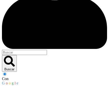
Buscar
Con
G
o
o
g
l
e