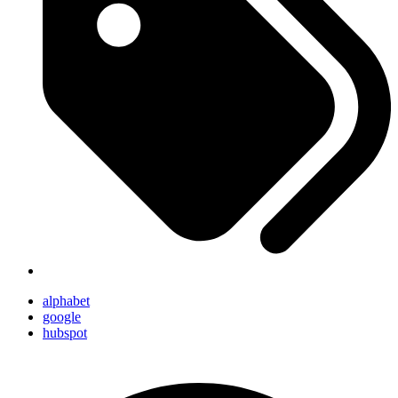
alphabet
google
hubspot