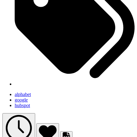
alphabet
google
hubspot