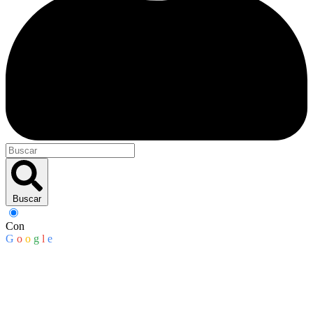
Buscar
Con
G
o
o
g
l
e