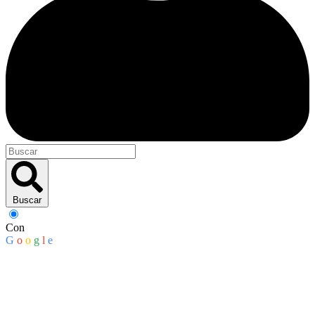
Buscar
Con
G
o
o
g
l
e