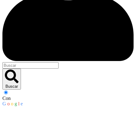
Buscar
Con
G
o
o
g
l
e