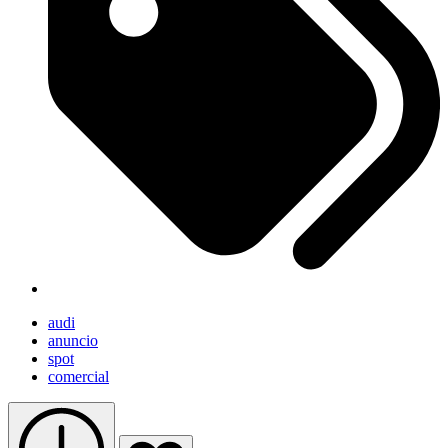
audi
anuncio
spot
comercial