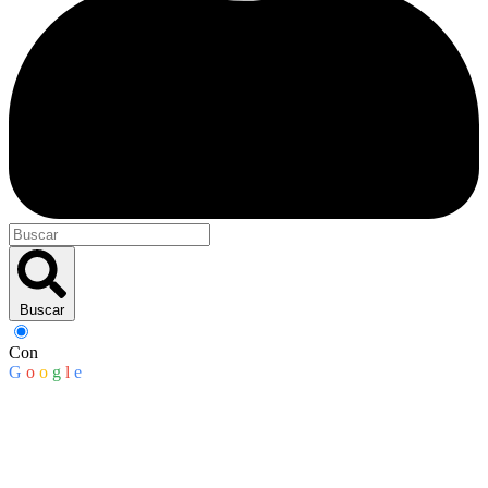
Buscar
Con
G
o
o
g
l
e