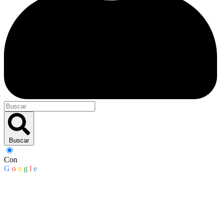
Buscar
Con
G
o
o
g
l
e