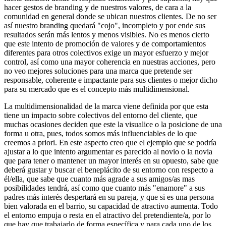
hacer gestos de branding y de nuestros valores, de cara a la
comunidad en general donde se ubican nuestros clientes. De no ser
así nuestro branding quedará "cojo", incompleto y por ende sus
resultados serán más lentos y menos visibles. No es menos cierto
que este intento de promoción de valores y de comportamientos
diferentes para otros colectivos exige un mayor esfuerzo y mejor
control, así como una mayor coherencia en nuestras acciones, pero
no veo mejores soluciones para una marca que pretende ser
responsable, coherente e impactante para sus clientes o mejor dicho
para su mercado que es el concepto más multidimensional.
La multidimensionalidad de la marca viene definida por que esta
tiene un impacto sobre colectivos del entorno del cliente, que
muchas ocasiones deciden que este la visualice o la posicione de una
forma u otra, pues, todos somos más influenciables de lo que
creemos a priori. En este aspecto creo que el ejemplo que se podría
ajustar a lo que intento argumentar es parecido al novio o la novia
que para tener o mantener un mayor interés en su opuesto, sabe que
deberá gustar y buscar el beneplácito de su entorno con respecto a
él/ella, que sabe que cuanto más agrade a sus amigos/as mas
posibilidades tendrá, así como que cuanto más "enamore" a sus
padres más interés despertará en su pareja, y que si es una persona
bien valorada en el barrio, su capacidad de atractivo aumenta. Todo
el entorno empuja o resta en el atractivo del pretendiente/a, por lo
que hay que trabajarlo de forma específica y para cada uno de los