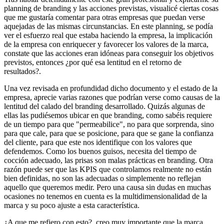
planning de branding y las acciones previstas, visualicé ciertas cosas
que me gustaría comentar para otras empresas que puedan verse
aquejadas de las mismas circunstancias. En este planning, se podía
ver el esfuerzo real que estaba haciendo la empresa, la implicación
de la empresa con enriquecer y favorecer los valores de la marca,
constate que las acciones eran idóneas para conseguir los objetivos
previstos, entonces ¿por qué esa lentitud en el retorno de
resultados?.
Una vez revisada en profundidad dicho documento y el estado de la
empresa, aprecie varias razones que podrían verse como causas de la
lentitud del calado del branding desarrollado. Quizás algunas de
ellas las pudiésemos ubicar en que branding, como sabéis requiere
de un tiempo para que "permeabilice", no para que sorprenda, sino
para que cale, para que se posicione, para que se gane la confianza
del cliente, para que este nos identifique con los valores que
defendemos. Como los buenos guisos, necesita del tiempo de
cocción adecuado, las prisas son malas prácticas en branding. Otra
razón puede ser que las KPIS que controlamos realmente no están
bien definidas, no son las adecuadas o simplemente no reflejan
aquello que queremos medir. Pero una causa sin dudas en muchas
ocasiones no tenemos en cuenta es la multidimensionalidad de la
marca y su poco ajuste a esta característica.
¿A que me refiero con esto?, creo muy importante que la marca