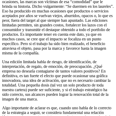
ocasiones, las marcas son víctimas de esa “comodidad” que le
brinda su historia. Dicho vulgarmente: “Se duermen en los laureles”.
Eso ha producido en muchas ocasiones que productos o servicios
aceptados por años se vuelvan viejos, aburridos, opacos o, lo que es
peor, fuera del target al que siempre han apuntado. Las ediciones
limitadas permiten, sin grandes costos, fortalecer los lazos con el
consumidor y transmitir el destaque obtenido a todo el portfolio de
productos. Es importante tener en cuenta este dato, ya que en
muchos casos, se cree que el impacto se focaliza en un punto
específico. Pero si el trabajo ha sido bien realizado, el beneficio
atraviesa el objeto, pasa por la marca y favorece hasta la imagen
misma de la compañía.
Una edición limitada habla de riesgo, de identificación, de
interpretación, de regalo, de emoción, de preocupación. ¿Qué
empresa no desearía contagiarse de tantos valores positivos? En
definitiva, es tan fuerte el efecto que puede ocasionar una gráfica
innovadora, una idea de activación, que no es necesario cambiar la
totalidad. Una pequeña dosis (tal vez un solo producto de toda
nuestra cartera) puede ser suficiente, y si el trabajo estratégico ha
sido correcto, sus alcances pueden lograr la renovación total de la
imagen de una marca.
Algo importante de aclarar es que, cuando uno habla de lo correcto
de la estrategia a seguir, se considera fundamental una relación