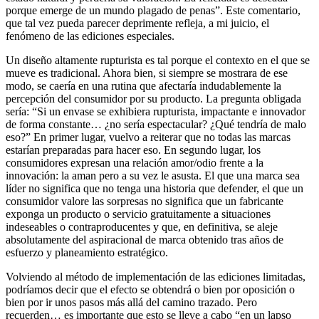
porque emerge de un mundo plagado de penas”. Este comentario,
que tal vez pueda parecer deprimente refleja, a mi juicio, el
fenómeno de las ediciones especiales.
Un diseño altamente rupturista es tal porque el contexto en el que se
mueve es tradicional. Ahora bien, si siempre se mostrara de ese
modo, se caería en una rutina que afectaría indudablemente la
percepción del consumidor por su producto. La pregunta obligada
sería: “Si un envase se exhibiera rupturista, impactante e innovador
de forma constante… ¿no sería espectacular? ¿Qué tendría de malo
eso?” En primer lugar, vuelvo a reiterar que no todas las marcas
estarían preparadas para hacer eso. En segundo lugar, los
consumidores expresan una relación amor/odio frente a la
innovación: la aman pero a su vez le asusta. El que una marca sea
líder no significa que no tenga una historia que defender, el que un
consumidor valore las sorpresas no significa que un fabricante
exponga un producto o servicio gratuitamente a situaciones
indeseables o contraproducentes y que, en definitiva, se aleje
absolutamente del aspiracional de marca obtenido tras años de
esfuerzo y planeamiento estratégico.
Volviendo al método de implementación de las ediciones limitadas,
podríamos decir que el efecto se obtendrá o bien por oposición o
bien por ir unos pasos más allá del camino trazado. Pero
recuerden… es importante que esto se lleve a cabo “en un lapso