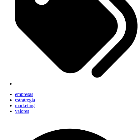
empresas
estratregia
marketing
valores