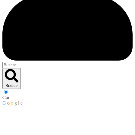
Buscar
Con
G
o
o
g
l
e