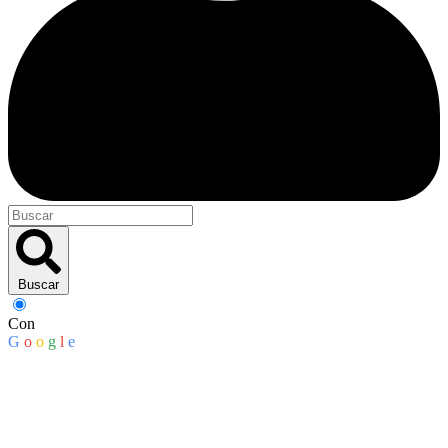
Buscar
Con
G
o
o
g
l
e