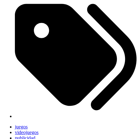
juegos
videojuegos
publicidad