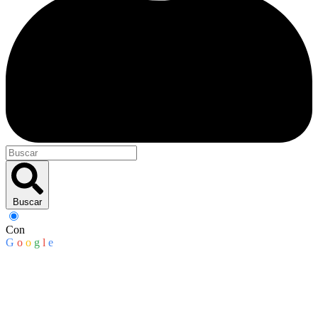
Buscar
Con
G
o
o
g
l
e