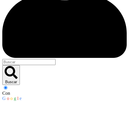
Buscar
Con
G
o
o
g
l
e