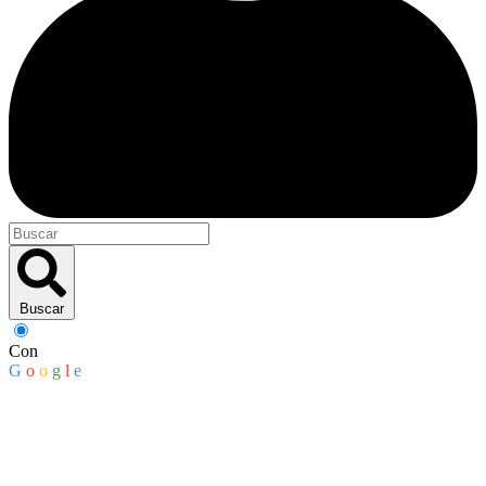
Buscar
Con
G
o
o
g
l
e