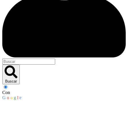
Buscar
Con
G
o
o
g
l
e