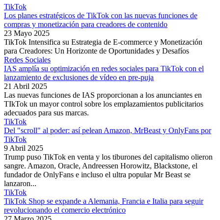
TikTok
Los planes estratégicos de TikTok con las nuevas funciones de
compras y monetización para creadores de contenido
23 Mayo 2025
TikTok Intensifica su Estrategia de E-commerce y Monetización
para Creadores: Un Horizonte de Oportunidades y Desafíos
Redes Sociales
IAS amplía su optimización en redes sociales para TikTok con el
lanzamiento de exclusiones de vídeo en pre-puja
21 Abril 2025
Las nuevas funciones de IAS proporcionan a los anunciantes en
TIkTok un mayor control sobre los emplazamientos publicitarios
adecuados para sus marcas.
TikTok
Del "scroll" al poder: así pelean Amazon, MrBeast y OnlyFans por
TikTok
9 Abril 2025
Trump puso TikTok en venta y los tiburones del capitalismo olieron
sangre. Amazon, Oracle, Andreessen Horowitz, Blackstone, el
fundador de OnlyFans e incluso el ultra popular Mr Beast se
lanzaron...
TikTok
TikTok Shop se expande a Alemania, Francia e Italia para seguir
revolucionando el comercio electrónico
27 Marzo 2025