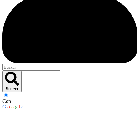
Buscar
Con
G
o
o
g
l
e