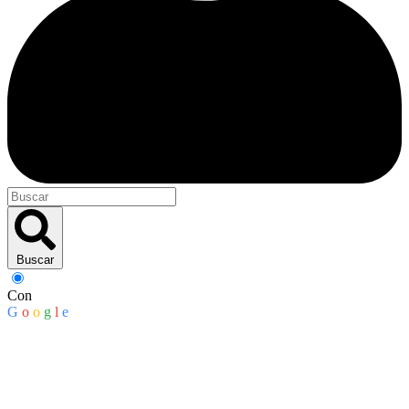
Buscar
Con
G
o
o
g
l
e