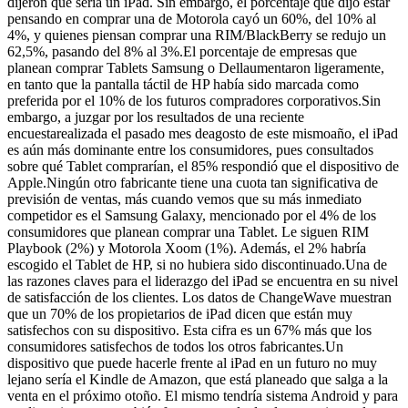
dijeron que sería un iPad. Sin embargo, el porcentaje que dijo estar
pensando en comprar una de Motorola cayó un 60%, del 10% al
4%, y quienes piensan comprar una RIM/BlackBerry se redujo un
62,5%, pasando del 8% al 3%.El porcentaje de empresas que
planean comprar Tablets Samsung o Dellaumentaron ligeramente,
en tanto que la pantalla táctil de HP había sido marcada como
preferida por el 10% de los futuros compradores corporativos.Sin
embargo, a juzgar por los resultados de una reciente
encuestarealizada el pasado mes deagosto de este mismoaño, el iPad
es aún más dominante entre los consumidores, pues consultados
sobre qué Tablet comprarían, el 85% respondió que el dispositivo de
Apple.Ningún otro fabricante tiene una cuota tan significativa de
previsión de ventas, más cuando vemos que su más inmediato
competidor es el Samsung Galaxy, mencionado por el 4% de los
consumidores que planean comprar una Tablet. Le siguen RIM
Playbook (2%) y Motorola Xoom (1%). Además, el 2% habría
escogido el Tablet de HP, si no hubiera sido discontinuado.Una de
las razones claves para el liderazgo del iPad se encuentra en su nivel
de satisfacción de los clientes. Los datos de ChangeWave muestran
que un 70% de los propietarios de iPad dicen que están muy
satisfechos con su dispositivo. Esta cifra es un 67% más que los
consumidores satisfechos de todos los otros fabricantes.Un
dispositivo que puede hacerle frente al iPad en un futuro no muy
lejano sería el Kindle de Amazon, que está planeado que salga a la
venta en el próximo otoño. El mismo tendría sistema Android y para