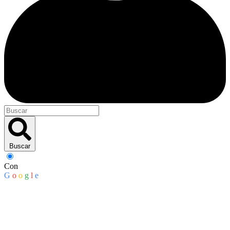
Buscar
Con
G
o
o
g
l
e