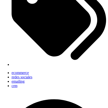
ecommerce
redes sociales
emailing
crm