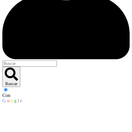
Buscar
Con
G
o
o
g
l
e