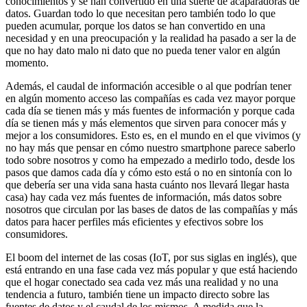
conocimientos y se han convertido en una suerte de acaparadoras de
datos. Guardan todo lo que necesitan pero también todo lo que
pueden acumular, porque los datos se han convertido en una
necesidad y en una preocupación y la realidad ha pasado a ser la de
que no hay dato malo ni dato que no pueda tener valor en algún
momento.
Además, el caudal de información accesible o al que podrían tener
en algún momento acceso las compañías es cada vez mayor porque
cada día se tienen más y más fuentes de información y porque cada
día se tienen más y más elementos que sirven para conocer más y
mejor a los consumidores. Esto es, en el mundo en el que vivimos (y
no hay más que pensar en cómo nuestro smartphone parece saberlo
todo sobre nosotros y como ha empezado a medirlo todo, desde los
pasos que damos cada día y cómo esto está o no en sintonía con lo
que debería ser una vida sana hasta cuánto nos llevará llegar hasta
casa) hay cada vez más fuentes de información, más datos sobre
nosotros que circulan por las bases de datos de las compañías y más
datos para hacer perfiles más eficientes y efectivos sobre los
consumidores.
El boom del internet de las cosas (IoT, por sus siglas en inglés), que
está entrando en una fase cada vez más popular y que está haciendo
que el hogar conectado sea cada vez más una realidad y no una
tendencia a futuro, también tiene un impacto directo sobre las
fuentes de datos y el caudal de los mismos. A medida que la