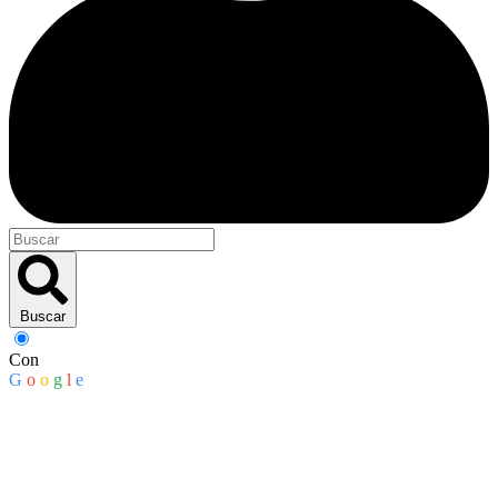
Buscar
Con
G
o
o
g
l
e