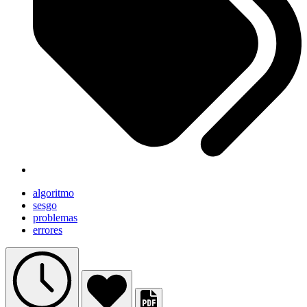
algoritmo
sesgo
problemas
errores