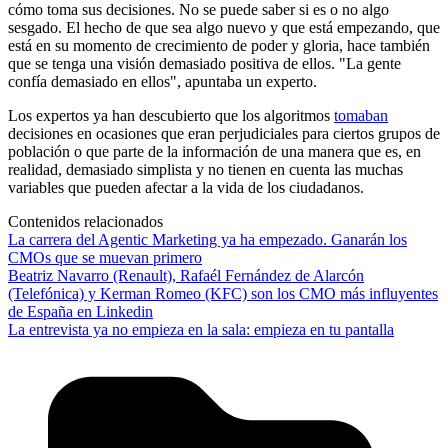
cómo toma sus decisiones. No se puede saber si es o no algo
sesgado. El hecho de que sea algo nuevo y que está empezando, que
está en su momento de crecimiento de poder y gloria, hace también
que se tenga una visión demasiado positiva de ellos. "La gente
confía demasiado en ellos", apuntaba un experto.
Los expertos ya han descubierto que los algoritmos
tomaban
decisiones en ocasiones que eran perjudiciales para ciertos grupos de
población o que parte de la información de una manera que es, en
realidad, demasiado simplista y no tienen en cuenta las muchas
variables que pueden afectar a la vida de los ciudadanos.
Contenidos relacionados
La carrera del Agentic Marketing ya ha empezado. Ganarán los
CMOs que se muevan primero
Beatriz Navarro (Renault), Rafaél Fernández de Alarcón
(Telefónica) y Kerman Romeo (KFC) son los CMO más influyentes
de España en Linkedin
La entrevista ya no empieza en la sala: empieza en tu pantalla