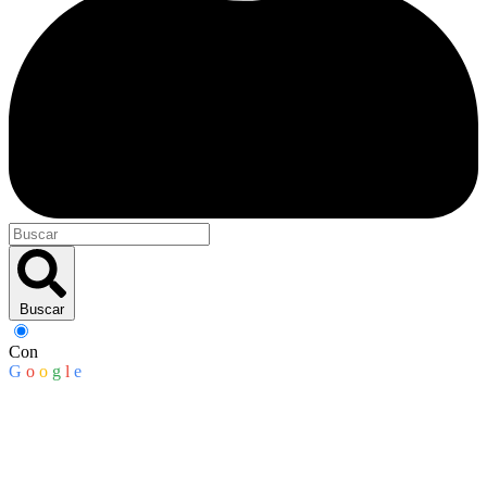
Buscar
Con
G
o
o
g
l
e