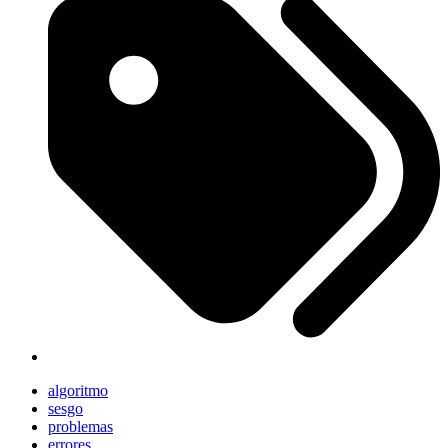
algoritmo
sesgo
problemas
errores