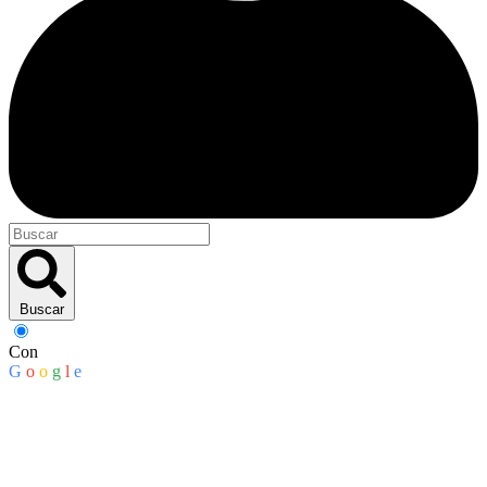
Buscar
Con
G
o
o
g
l
e