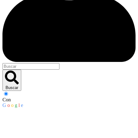
Buscar
Con
G
o
o
g
l
e