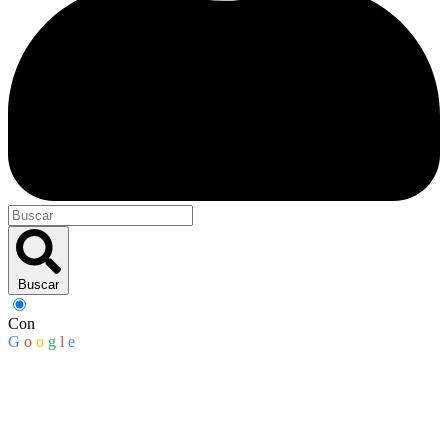
Buscar
Con
G
o
o
g
l
e