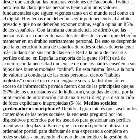
desde que surgieran las primeras versiones de Facebook, Twitter…
pero resulta claro que las personas tienen aún unos valores
fundamentales que siguen vigentes tanto en el mundo real como en
el digital. Hay temas que deberían seguir perteneciendo al ámbito
privado y que no se deberían exponer online, según opina un 85%
de los españoles. Con la misma contundencia se afirmó que las
personas dan a conocer demasiados detalles de su vida que deberían
mantener en un ámbito estrictamente personal. De esto se desprende
que la generación futura de usuarios de redes sociales debería tener
más cuidado con sus conductas en la Red a la hora de crear sus
perfiles online, en España la mayoría de la gente (84%) está de
acuerdo con la necesidad que existe de que los padres enseñen a sus
hijos unos buenos modales “online”. En esta misma línea, a la hora
de valorar la conducta de las otras personas, ciertos “hábitos
molestos” como el uso de un lenguaje soez y la distribución en
exceso de información privada fueron dos de las principales quejas
(57% de los encuestados así lo indicaron), seguidas de cerca por la
publicación de información cotidiana trivial (55%) y la distribución
de fotos explícitas o inapropiadas (54%).
Medios sociales:
¿ordenador o smartphone?
Debido al gran interés que suscitan los
contenidos de las redes sociales, la encuesta preguntó por los
dispositivos preferidos por los usuarios para gestionar sus perfiles
mientras se desplazan. Parece que la mayoría prefiere utilizar un
ordenador portátil para disfrutar de una experiencia completa en
redes sociales - incluyendo el envío de contenido y la gestión de