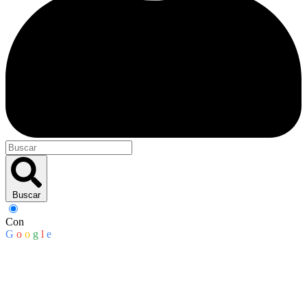
Buscar
Con
G
o
o
g
l
e