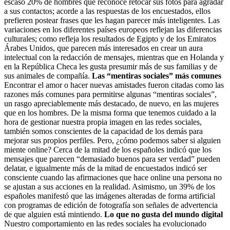
escaso 20% de hombres que reconoce retocar sus fotos para agradar
a sus contactos; acorde a las respuestas de los encuestados, ellos
prefieren postear frases que les hagan parecer más inteligentes. Las
variaciones en los diferentes países europeos reflejan las diferencias
culturales; como refleja los resultados de Egipto y de los Emiratos
Árabes Unidos, que parecen más interesados en crear un aura
intelectual con la redacción de mensajes, mientras que en Holanda y
en la República Checa les gusta presumir más de sus familias y de
sus animales de compañía.
Las “mentiras sociales” más comunes
Encontrar el amor o hacer nuevas amistades fueron citadas como las
razones más comunes para permitirse algunas “mentiras sociales”,
un rasgo apreciablemente más destacado, de nuevo, en las mujeres
que en los hombres. De la misma forma que tenemos cuidado a la
hora de gestionar nuestra propia imagen en las redes sociales,
también somos conscientes de la capacidad de los demás para
mejorar sus propios perfiles. Pero, ¿cómo podemos saber si alguien
miente online? Cerca de la mitad de los españoles indicó que los
mensajes que parecen “demasiado buenos para ser verdad” pueden
delatar, e igualmente más de la mitad de encuestados indicó ser
consciente cuando las afirmaciones que hace online una persona no
se ajustan a sus acciones en la realidad. Asimismo, un 39% de los
españoles manifestó que las imágenes alteradas de forma artificial
con programas de edición de fotografía son señales de advertencia
de que alguien está mintiendo.
Lo que no gusta del mundo digital
Nuestro comportamiento en las redes sociales ha evolucionado