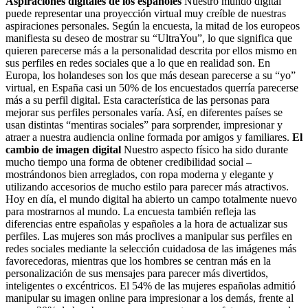
Aspiraciones digitales de los españoles
Nuestro mundo digital
puede representar una proyección virtual muy creíble de nuestras
aspiraciones personales. Según la encuesta, la mitad de los europeos
manifiesta su deseo de mostrar su “UltraYou”, lo que significa que
quieren parecerse más a la personalidad descrita por ellos mismo en
sus perfiles en redes sociales que a lo que en realidad son. En
Europa, los holandeses son los que más desean parecerse a su “yo”
virtual, en España casi un 50% de los encuestados querría parecerse
más a su perfil digital. Esta característica de las personas para
mejorar sus perfiles personales varía. Así, en diferentes países se
usan distintas “mentiras sociales” para sorprender, impresionar y
atraer a nuestra audiencia online formada por amigos y familiares.
El
cambio de imagen digital
Nuestro aspecto físico ha sido durante
mucho tiempo una forma de obtener credibilidad social –
mostrándonos bien arreglados, con ropa moderna y elegante y
utilizando accesorios de mucho estilo para parecer más atractivos.
Hoy en día, el mundo digital ha abierto un campo totalmente nuevo
para mostrarnos al mundo. La encuesta también refleja las
diferencias entre españolas y españoles a la hora de actualizar sus
perfiles. Las mujeres son más proclives a manipular sus perfiles en
redes sociales mediante la selección cuidadosa de las imágenes más
favorecedoras, mientras que los hombres se centran más en la
personalización de sus mensajes para parecer más divertidos,
inteligentes o excéntricos. El 54% de las mujeres españolas admitió
manipular su imagen online para impresionar a los demás, frente al