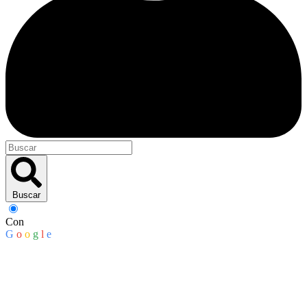
Buscar
Con
G
o
o
g
l
e