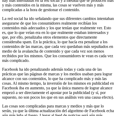
hay más internautas en la red social y a medida que se producen más
y más contenidos en la misma, las cosas se vuelven más y más
complicadas a la hora de gestionar el contenido.
La red social ha ido señalando que sus diferentes cambios intentaban
asegurarse de que los consumidores realmente recibían los
contenidos más adecuados y los que tenían que realmente ver. Esto
es, que lo que veían era en lo que realmente estaban interesados y
que, por ello, penalizaba otros elementos que directamente
consideraba spam. En la práctica, lo que hacía era penalizar a los
contenidos de las marcas, que cada vez quedaban más sepultados en
medio de la avalancha de contenido y que cada vez son menos
recibidos por los mismos. Que los consumidores te vean es cada vez
más complicado.
Facebook ha ido penalizando además todas y cada una de las
prácticas que las páginas de marcas y los medios usaban para lograr
alcance con sus contenidos, lo que ha complicado más y más las
cosas. Al mismo tiempo, la inversión de los mismos en publicidad en
Facebook iba en aumento, ya que la única manera de lograr alcance
empezó a ser directamente el apostar por la publicidad (y sí, por
supuesto, no son pocos los que en sus análisis ven una causa efecto).
Las cosas son complicadas para marcas y medios y más que lo
serán, ya que la última actualización del algoritmo de Facebook echa
aún más leña al fuego. Llegar al feed de noticias será aún más