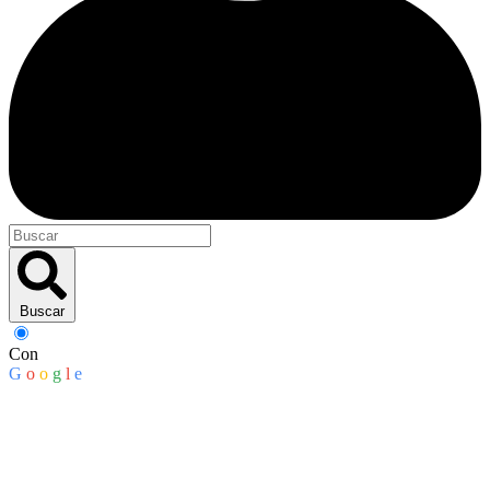
Buscar
Con
G
o
o
g
l
e