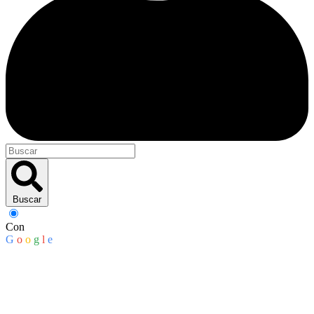
Buscar
Con
G
o
o
g
l
e