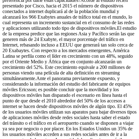
preferencia por darle estas capacidades?Acorde al estudio recién
presentado por Cisco, hacia el 2015 el número de dispositivos
conectados a internet duplicará al de la población mundial y
alcanzará los 966 Exabytes anuales de tráfico total en el mundo, lo
cual representa un incremento sustancial en el consumo de las redes
y aplicaciones utilizando todo tipo de dispositivos móviles.El estudio
de la empresa predice que las regiones Asia y Pacífico serán las que
generen más de 24 Exabyte, el mayor porcentaje del tráfico en
Internet, rebasando incluso a EEUU que generará tan solo cerca de
20 Exabaytes. Con respecto a los mercados emergentes, América
Latina se perfila como el líder en crecimiento con un 48%, seguido
por el Oriente Medio y África que en conjunto alcanzarán un
crecimiento del 52%. Este crecimiento equivale a 200 millones de
personas viendo una película de alta definición en streaming
simultáneamente.Ante el panorama previamente expuesto, y
considerando la información del estudio del fabricante de equipos
móviles Ericsson; es posible concluir que la movilidad y los
dispositivos móviles han disparado el escenario en línea hasta el
punto de que desde el 2010 alrededor del 50% de los accesos a
internet se hacen desde dispositivos móviles de algún tipo. El 45%
de los usuarios móviles utilizan sus aparatos para bajar diversos tipos
de aplicaciones móviles desde redes sociales hasta saber el estado
del tránsito o el tráfico en el aeropuerto cuando se disponen a viajar
ya sea por negocio o por placer. En los Estados Unidos un 35% de
los usuarios móviles acceden a sus redes sociales antes de ir a la