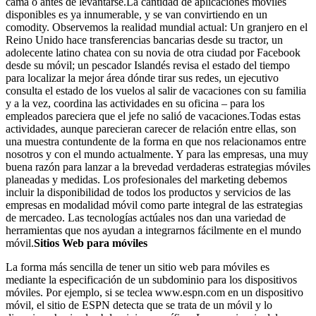
cama o antes de levantarse.La cantidad de aplicaciones móviles
disponibles es ya innumerable, y se van convirtiendo en un
comodity. Observemos la realidad mundial actual: Un granjero en el
Reino Unido hace transferencias bancarias desde su tractor, un
adolecente latino chatea con su novia de otra ciudad por Facebook
desde su móvil; un pescador Islandés revisa el estado del tiempo
para localizar la mejor área dónde tirar sus redes, un ejecutivo
consulta el estado de los vuelos al salir de vacaciones con su familia
y a la vez, coordina las actividades en su oficina – para los
empleados pareciera que el jefe no salió de vacaciones.Todas estas
actividades, aunque parecieran carecer de relación entre ellas, son
una muestra contundente de la forma en que nos relacionamos entre
nosotros y con el mundo actualmente. Y para las empresas, una muy
buena razón para lanzar a la brevedad verdaderas estrategias móviles
planeadas y medidas. Los profesionales del marketing debemos
incluir la disponibilidad de todos los productos y servicios de las
empresas en modalidad móvil como parte integral de las estrategias
de mercadeo. Las tecnologías actúales nos dan una variedad de
herramientas que nos ayudan a integrarnos fácilmente en el mundo
móvil.
Sitios Web para móviles
La forma más sencilla de tener un sitio web para móviles es
mediante la especificación de un subdominio para los dispositivos
móviles. Por ejemplo, si se teclea www.espn.com en un dispositivo
móvil, el sitio de ESPN detecta que se trata de un móvil y lo