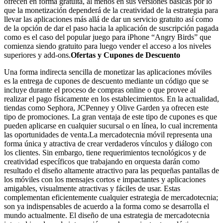
ofrecen en forma gratuita, al menos en sus versiones básicas por lo
que la monetización dependerá de la creatividad de la estrategia para
llevar las aplicaciones más allá de dar un servicio gratuito así como
de la opción de dar el paso hacia la aplicación de suscripción pagada
como es el caso del popular juego para iPhone “Angry Birds” que
comienza siendo gratuito para luego vender el acceso a los niveles
superiores y add-ons.
Ofertas y Cupones de Descuento
Una forma indirecta sencilla de monetizar las aplicaciones móviles
es la entrega de cupones de descuento mediante un código que se
incluye durante el proceso de compras online o que provee al
realizar el pago físicamente en los establecimientos. En la actualidad,
tiendas como Sephora, JCPenney y Olive Garden ya ofrecen este
tipo de promociones. La gran ventaja de este tipo de cupones es que
pueden aplicarse en cualquier sucursal o en línea, lo cual incrementa
las oportunidades de venta.La mercadotecnia móvil representa una
forma única y atractiva de crear verdaderos vínculos y diálogo con
los clientes. Sin embargo, tiene requerimientos tecnológicos y de
creatividad específicos que trabajando en orquesta darán como
resultado el diseño altamente atractivo para las pequeñas pantallas de
los móviles con los mensajes cortos e impactantes y aplicaciones
amigables, visualmente atractivas y fáciles de usar. Estas
complementan eficientemente cualquier estrategia de mercadotecnia;
son ya indispensables de acuerdo a la forma como se desarrolla el
mundo actualmente. El diseño de una estrategia de mercadotecnia