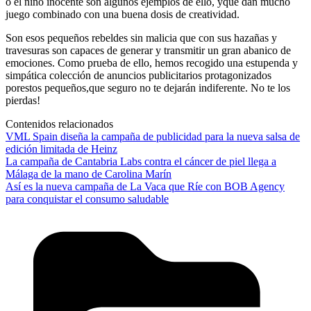
o el niño inocente son algunos ejemplos de ello, yque dan mucho
juego combinado con una buena dosis de creatividad.
Son esos pequeños rebeldes sin malicia que con sus hazañas y
travesuras son capaces de generar y transmitir un gran abanico de
emociones. Como prueba de ello, hemos recogido una estupenda y
simpática colección de anuncios publicitarios protagonizados
porestos pequeños,que seguro no te dejarán indiferente. No te los
pierdas!
Contenidos relacionados
VML Spain diseña la campaña de publicidad para la nueva salsa de
edición limitada de Heinz
La campaña de Cantabria Labs contra el cáncer de piel llega a
Málaga de la mano de Carolina Marín
Así es la nueva campaña de La Vaca que Ríe con BOB Agency
para conquistar el consumo saludable