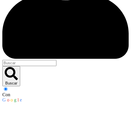
Buscar
Con
G
o
o
g
l
e