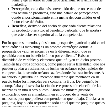
venta y eje en torno al cual debe desarrollarse la actividad de
marketing.
Percepción
, cada día más convencido de que no se trata de
una batalla de productos, sino una batalla de percepciones,
donde el posicionamiento en la mente del consumidor es el
factor clave del éxito.
Beneficio
, derivado del hecho de que cada cliente relaciona
un producto o servicio al beneficio particular que le aporta y
que éste debe ser superior al de la competencia.
Por lo que, resumiendo, y desde una perspectiva particular, ahí va mi
definición: “El marketing es un proceso estratégico donde la
propuesta de valor se encuentra en la diferenciación, que es
percibida como un beneficio único por el cliente.” Existen
diversidad de variables y elementos que influyen en dicho proceso.
También hay otros conceptos, como puede ser la lateralidad, que nos
pueden ayudar a abstraernos de luchar en océanos rojos repletos de
competencia, buscando océanos azules donde ésta sea irrelevante. A
mi abuelo le gustaba ir al mercado itinerante que montaban en su
pueblo todos los miércoles para comprar la fruta. De pequeño le
acompañaba y observaba fascinado ese proceso de elección de las
manzanas en uno u otro puesto. Ahora me hubiera gustado
explicarle lo que es el marketing en el proceso de la venta de
manzanas para qué pudiera comprender en qué trabajo. Gracias a su
pregunta, hoy puedo responder a todo aquel que me pregunte qué es