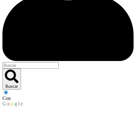
Buscar
Con
G
o
o
g
l
e