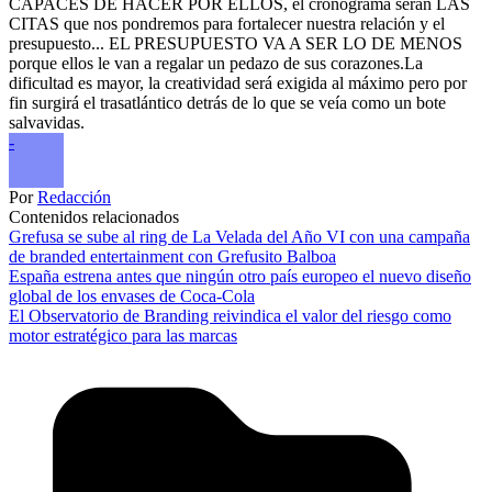
CAPACES DE HACER POR ELLOS, el cronograma serán LAS
CITAS que nos pondremos para fortalecer nuestra relación y el
presupuesto... EL PRESUPUESTO VA A SER LO DE MENOS
porque ellos le van a regalar un pedazo de sus corazones.La
dificultad es mayor, la creatividad será exigida al máximo pero por
fin surgirá el trasatlántico detrás de lo que se veía como un bote
salvavidas.
-
Por
Redacción
Contenidos relacionados
Grefusa se sube al ring de La Velada del Año VI con una campaña
de branded entertainment con Grefusito Balboa
España estrena antes que ningún otro país europeo el nuevo diseño
global de los envases de Coca-Cola
El Observatorio de Branding reivindica el valor del riesgo como
motor estratégico para las marcas