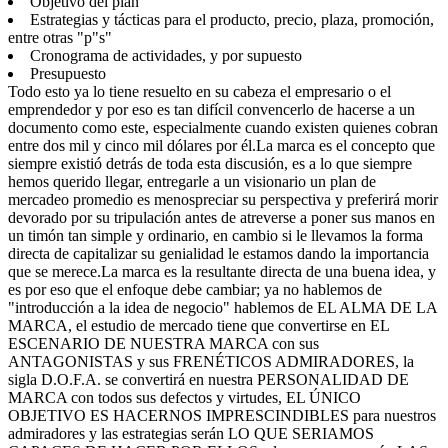
Objetivo del plan
Estrategias y tácticas para el producto, precio, plaza, promoción,
entre otras "p"s"
Cronograma de actividades, y por supuesto
Presupuesto
Todo esto ya lo tiene resuelto en su cabeza el empresario o el
emprendedor y por eso es tan difícil convencerlo de hacerse a un
documento como este, especialmente cuando existen quienes cobran
entre dos mil y cinco mil dólares por él.La marca es el concepto que
siempre existió detrás de toda esta discusión, es a lo que siempre
hemos querido llegar, entregarle a un visionario un plan de
mercadeo promedio es menospreciar su perspectiva y preferirá morir
devorado por su tripulación antes de atreverse a poner sus manos en
un timón tan simple y ordinario, en cambio si le llevamos la forma
directa de capitalizar su genialidad le estamos dando la importancia
que se merece.La marca es la resultante directa de una buena idea, y
es por eso que el enfoque debe cambiar; ya no hablemos de
"introducción a la idea de negocio" hablemos de EL ALMA DE LA
MARCA, el estudio de mercado tiene que convertirse en EL
ESCENARIO DE NUESTRA MARCA con sus
ANTAGONISTAS y sus FRENÉTICOS ADMIRADORES, la
sigla D.O.F.A. se convertirá en nuestra PERSONALIDAD DE
MARCA con todos sus defectos y virtudes, EL ÚNICO
OBJETIVO ES HACERNOS IMPRESCINDIBLES para nuestros
admiradores y las estrategias serán LO QUE SERIAMOS