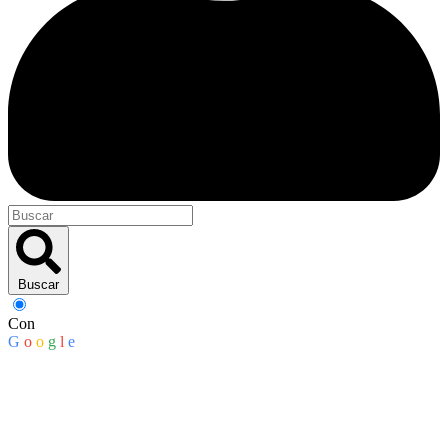
Buscar
Con
G
o
o
g
l
e