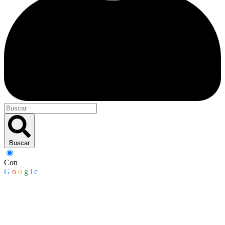
Buscar
Con
G
o
o
g
l
e