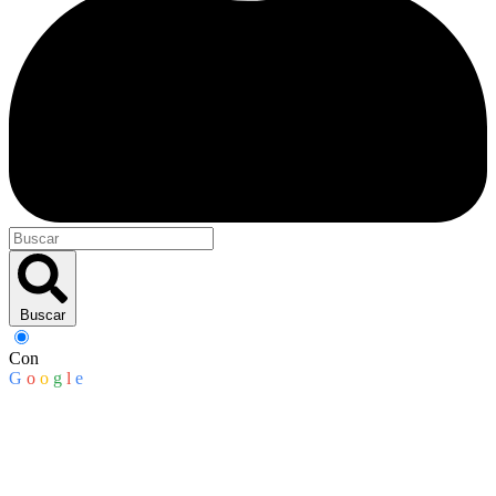
Buscar
Con
G
o
o
g
l
e