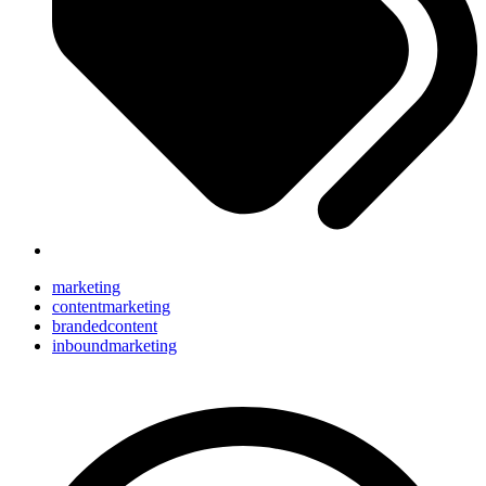
marketing
contentmarketing
brandedcontent
inboundmarketing