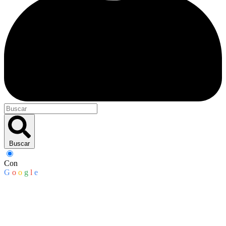
Buscar
Con
G
o
o
g
l
e