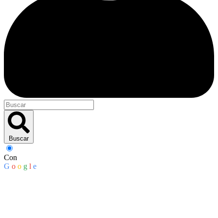
Buscar
Con
G
o
o
g
l
e