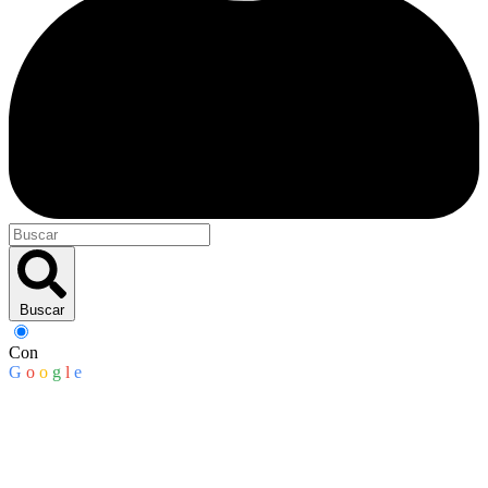
Buscar
Con
G
o
o
g
l
e