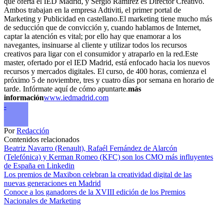
que oferta el IED Madrid, y Sergio Ramírez es Director Creativo.
Ambos trabajan en la empresa Adtiviti, el primer portal de
Marketing y Publicidad en castellano.El marketing tiene mucho más
de seducción que de convicción y, cuando hablamos de Internet,
captar la atención es vital; por ello hay que enamorar a los
navegantes, insinuarse al cliente y utilizar todos los recursos
creativos para ligar con el consumidor y atraparlo en la red.Este
master, ofertado por el IED Madrid, está enfocado hacia los nuevos
recursos y mercados digitales. El curso, de 400 horas, comienza el
próximo 5 de noviembre, tres y cuatro días por semana en horario de
tarde. Infórmate aquí de cómo apuntarte.
más
información
www.iedmadrid.com
-
Por
Redacción
Contenidos relacionados
Beatriz Navarro (Renault), Rafaél Fernández de Alarcón
(Telefónica) y Kerman Romeo (KFC) son los CMO más influyentes
de España en Linkedin
Los premios de Maxibon celebran la creatividad digital de las
nuevas generaciones en Madrid
Conoce a los ganadores de la XVIII edición de los Premios
Nacionales de Marketing