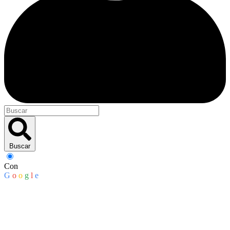
Buscar
Con
G
o
o
g
l
e