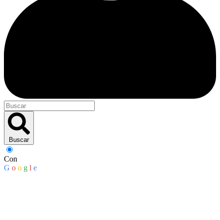
Buscar
Con
G
o
o
g
l
e