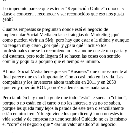
Lo imperante parece que es tener "Reputación Online" conocer y
darse a conocer… reconocer y ser reconocidos que eso nos gusta
¿ehh?.
Cuantas empresas se preguntan donde está el negocio de
implementar Social Media en las estrategias de Marketing ¡qué
como pueden vivir sin SM¡, pero hay que estar a la última y aunque
no tengan muy claro ¿por qué? y ¿para qué? incluso los
profesionales que se lo recomiendan…y aunque cueste una pasta y
ahí estamos, pero todo llegará SI se hacen las cosas con sentido
común y poquito a poquito que el tiempo es infinito.
Al final Social Media tiene que ser “Business" que curiosamente al
final parece que es lo importante. Como casi todo en la vida. Las
compañías y los inversores ahora también en 2011 y en 2050
quieren y querrán ROI. ¿o no? y además no es nada raro.
Pero también hay mucha gente que todo “esto” le suena a “chino”,
porque o no están en el carro o no les interesa o ya no se suben,
porque les queda muy lejos la parada de este tren o sencillamente
están en otro tren. Y luego viene los que dicen ¡Como no estés tu
vida social y de empresa no tiene sentido! Cuidado no es lo mismo
el “core” del negocio que “ dar un valor añadido” al negocio.