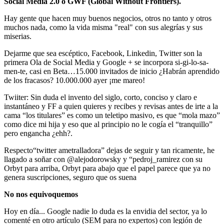
Social Media 2.0 o GWF (Global Without Frontiers).
Hay gente que hacen muy buenos negocios, otros no tanto y otros
muchos nada, como la vida misma "real" con sus alegrías y sus
miserias.
Dejarme que sea escéptico, Facebook, Linkedin, Twitter son la
primera Ola de Social Media y Google + se incorpora si-gi-lo-sa-
men-te, casi en Beta…15.000 invitados de inicio ¿Habrán aprendido
de los fracasos? 10.000.000 ayer ¡me mareo!
Twiiter: Sin duda el invento del siglo, corto, conciso y claro e
instantáneo y FF a quien quieres y recibes y revisas antes de irte a la
cama “los titulares” es como un teletipo masivo, es que “mola mazo”
como dice mi hija y eso que al principio no le cogía el “tranquillo”
pero engancha ¿ehh?.
Respecto“twitter ametralladora” dejas de seguir y tan ricamente, he
llagado a soñar con @alejodorowsky y “pedroj_ramirez con su
Orbyt para arriba, Orbyt para abajo que el papel parece que ya no
genera suscripciones, seguro que os suena
No nos equivoquemos
Hoy en día... Google nadie lo duda es la envidia del sector, ya lo
comenté en otro artículo (SEM para no expertos) con legión de