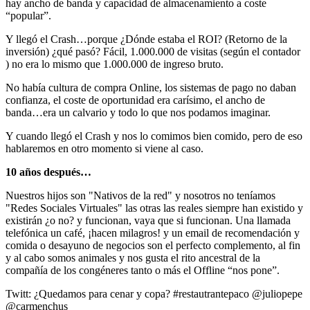
hay ancho de banda y capacidad de almacenamiento a coste
“popular”.
Y llegó el Crash…porque ¿Dónde estaba el ROI? (Retorno de la
inversión) ¿qué pasó? Fácil, 1.000.000 de visitas (según el contador
) no era lo mismo que 1.000.000 de ingreso bruto.
No había cultura de compra Online, los sistemas de pago no daban
confianza, el coste de oportunidad era carísimo, el ancho de
banda…era un calvario y todo lo que nos podamos imaginar.
Y cuando llegó el Crash y nos lo comimos bien comido, pero de eso
hablaremos en otro momento si viene al caso.
10 años después…
Nuestros hijos son "Nativos de la red" y nosotros no teníamos
"Redes Sociales Virtuales" las otras las reales siempre han existido y
existirán ¿o no? y funcionan, vaya que si funcionan. Una llamada
telefónica un café, ¡hacen milagros! y un email de recomendación y
comida o desayuno de negocios son el perfecto complemento, al fin
y al cabo somos animales y nos gusta el rito ancestral de la
compañía de los congéneres tanto o más el Offline “nos pone”.
Twitt: ¿Quedamos para cenar y copa? #restautrantepaco @juliopepe
@carmenchus