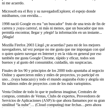
ni me acuerdo.
Microsoft era el Rey y su navegadorExplorer, el espejo donde
mirábamos, con envidia…
1998 nació Google en era "un buscador" fruto de una tesis de fin de
carrera y ¡vaya carrera!, ni más ni menos, que un buscador que nos
permitía encontrar, llegar y ¡elegir! la información en un instante...
¡Magía!
Mozilla Firefox 2003 Llegó ¿te acuerdas? para mi de los mejores
navegadores, tal vez porque no me gusta que me impongan con qué
o quien quiero navegar en Internet y en la vida en general por eso
también me gusta Google Chrome, rápido y eficaz, todos son
buenos y al gusto del consumidor, cuidadín, sin suspicacias.
Finales de los 90 y principios de los 2000 todo apuntaba al negocio
Online y aparecieron miles y miles de proyectos, yo participé en
uno…(vaya batacazo) y todo el mundo auguraba éxito y alegría sin
fin salimos miles de proyectos .com de los más variopintos.
Venta Online de todo lo que te pudieras imaginar, Centrales de
compras, centrales de Ventas, Clubs de expertos, Proveedores de
Servicios de Aplicaciones (ASP) lo que ahora llamamos por su gran
similitud “la nube”… (Cloud computing) trae fechas…pero ahora