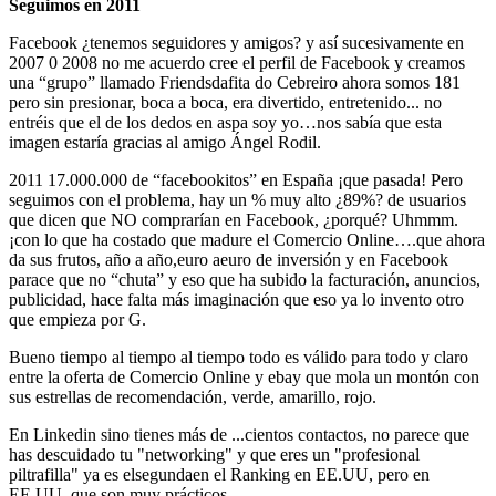
Seguimos en 2011
Facebook ¿tenemos seguidores y amigos? y así sucesivamente en
2007 0 2008 no me acuerdo cree el perfil de Facebook y creamos
una “grupo” llamado Friendsdafita do Cebreiro ahora somos 181
pero sin presionar, boca a boca, era divertido, entretenido... no
entréis que el de los dedos en aspa soy yo…nos sabía que esta
imagen estaría gracias al amigo Ángel Rodil.
2011 17.000.000 de “facebookitos” en España ¡que pasada! Pero
seguimos con el problema, hay un % muy alto ¿89%? de usuarios
que dicen que NO comprarían en Facebook, ¿porqué? Uhmmm.
¡con lo que ha costado que madure el Comercio Online….que ahora
da sus frutos, año a año,euro aeuro de inversión y en Facebook
parace que no “chuta” y eso que ha subido la facturación, anuncios,
publicidad, hace falta más imaginación que eso ya lo invento otro
que empieza por G.
Bueno tiempo al tiempo al tiempo todo es válido para todo y claro
entre la oferta de Comercio Online y ebay que mola un montón con
sus estrellas de recomendación, verde, amarillo, rojo.
En Linkedin sino tienes más de ...cientos contactos, no parece que
has descuidado tu "networking" y que eres un "profesional
piltrafilla" ya es elsegundaen el Ranking en EE.UU, pero en
EE.UU. que son muy prácticos.