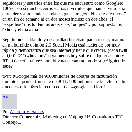
seguidores y usuarios entre los que me encuentro como Googlero
100%, eso sí muchos euros y años invertidos que han servido para
aprender y aprehender, ¡nada es gratis amigos!. No se es “experto”
en un fin de semana ni en dos meses incluso en dos años, el
“expertise” nos lo dan los años y los “golpes” y por supuesto los
éxitos y el día a día.
Seguiremos hablando y desarrollando debate para crecer y madurar
en mi humilde opinión 2.0 Social Media está naciendo por muy
rápida y democrática que sea Internet y tiene que crecer. ¿cada twitt
a 0,001 €? “twitteamos” o ya menos hoy sobre cualquier asunto y
RT ni de coñ...tal vez por ahí vaya el camino, no lo se ¿Alguien lo
sabe?
twitt: #Google más de 9000millones de dólares de facturación
durante el primer trimestre de 2011, 900 millones de beneficio ¡ahí
queda eso¡ RT #socialmedia con G+ #google+ ¡al loro!
AV
Por
Antonio V. Santos
Director Comercial y Marketing en Voiping US Consultores TIC.
Consejo...