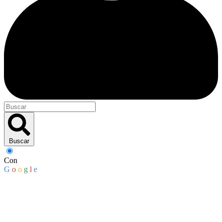
Buscar
Con
G
o
o
g
l
e