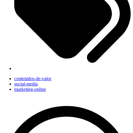
contenidos-de-valor
social-media
marketing-online