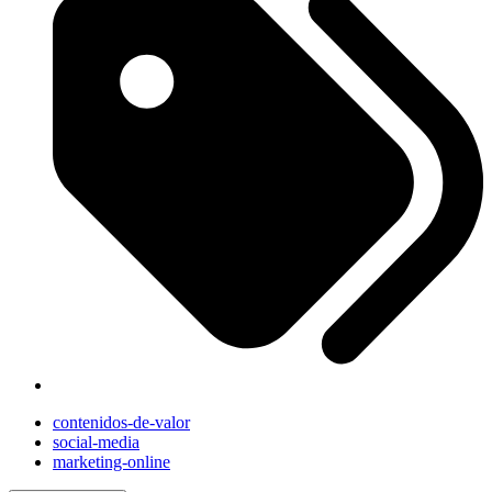
contenidos-de-valor
social-media
marketing-online