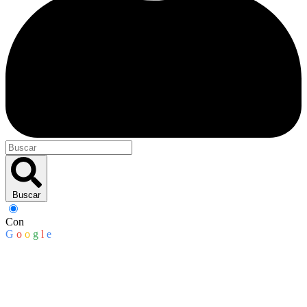
Buscar
Con
G
o
o
g
l
e