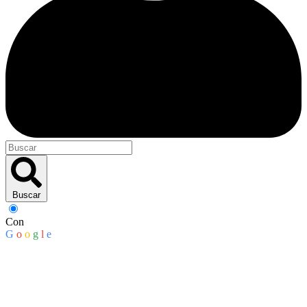
Buscar
Con
G
o
o
g
l
e