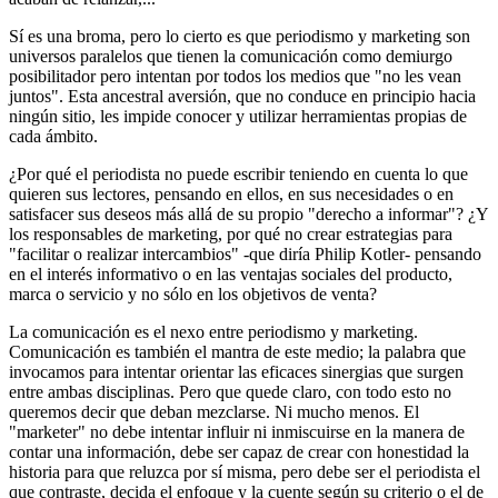
Sí es una broma, pero lo cierto es que periodismo y marketing son
universos paralelos que tienen la comunicación como demiurgo
posibilitador pero intentan por todos los medios que "no les vean
juntos". Esta ancestral aversión, que no conduce en principio hacia
ningún sitio, les impide conocer y utilizar herramientas propias de
cada ámbito.
¿Por qué el periodista no puede escribir teniendo en cuenta lo que
quieren sus lectores, pensando en ellos, en sus necesidades o en
satisfacer sus deseos más allá de su propio "derecho a informar"? ¿Y
los responsables de marketing, por qué no crear estrategias para
"facilitar o realizar intercambios" -que diría Philip Kotler- pensando
en el interés informativo o en las ventajas sociales del producto,
marca o servicio y no sólo en los objetivos de venta?
La comunicación es el nexo entre periodismo y marketing.
Comunicación es también el mantra de este medio; la palabra que
invocamos para intentar orientar las eficaces sinergias que surgen
entre ambas disciplinas. Pero que quede claro, con todo esto no
queremos decir que deban mezclarse. Ni mucho menos. El
"marketer" no debe intentar influir ni inmiscuirse en la manera de
contar una información, debe ser capaz de crear con honestidad la
historia para que reluzca por sí misma, pero debe ser el periodista el
que contraste, decida el enfoque y la cuente según su criterio o el de