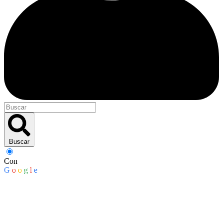
Buscar
Con
G
o
o
g
l
e