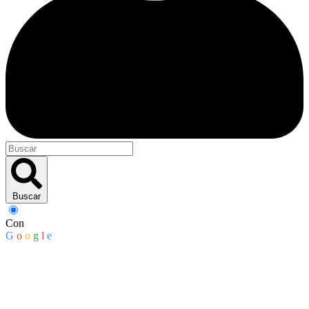
Buscar
Con
G
o
o
g
l
e