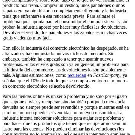
producto nos frena. Comprar un vestido, unos pantalones o unos
zapatos era ya otra historia completamente diferente y la industria
tenía que enfrentarse a esa reticencia previa. Para saltarse el
problema que suponía para el consumidor el comprar sin ver y sin
probar, la industria apostó por hacer muy fáciles las devoluciones.
Devolver el vestido, los pantalones y los zapatos es muchas veces
gratis y además muy fácil.
Con ello, la industria del comercio electrónico ha despegado, se ha
afianzado y ha conquistado nuevos nichos de mercado. Sin
embargo, también ha empezado a tener que asumir nuevos
problemas. Si los envíos gratis son ya en general un problema para
la industria del ecommerce, las devoluciones lo son posiblemente
más. Algunas estimaciones, como
recuerdan
en
FastCompany
, ya
señalan que el 10% de todo lo que se compra - en todo el mundo -
en comercio electrónico se acaba devolviendo.
Para las tiendas online es un serio problema y no solo por el gasto
que supone enviar y recuperar, sino también porque la mercancía
devuelta no siempre puede ser revendida y porque mientras está en
camino tampoco puede ser vendida a un nuevo consumidor. La
industria intenta encontrar soluciones para atajar este problema y
para hacer que los productos que tienen que recuperar no sean un
lastre para las cuentas. No pueden eliminar las devoluciones (los
consumidores no lo aceptarían), así que están intentando emplear la