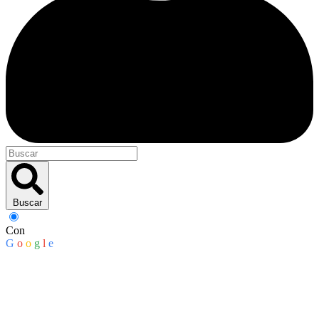
Buscar
Con
G
o
o
g
l
e