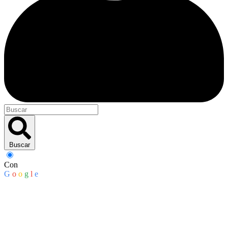
Buscar
Con
G
o
o
g
l
e