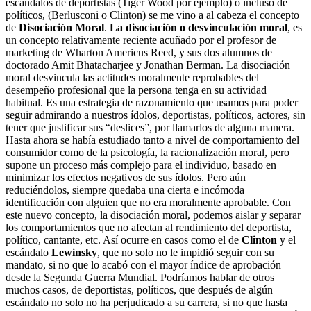
escándalos de deportistas (Tiger Wood por ejemplo) o incluso de
políticos, (Berlusconi o Clinton) se me vino a al cabeza el concepto
de
Disociación Moral
.
La disociación o desvinculación moral
, es
un concepto relativamente reciente acuñado por el profesor de
marketing de Wharton Americus Reed, y sus dos alumnos de
doctorado Amit Bhatacharjee y Jonathan Berman. La disociación
moral desvincula las actitudes moralmente reprobables del
desempeño profesional que la persona tenga en su actividad
habitual. Es una estrategia de razonamiento que usamos para poder
seguir admirando a nuestros ídolos, deportistas, políticos, actores, sin
tener que justificar sus “deslices”, por llamarlos de alguna manera.
Hasta ahora se había estudiado tanto a nivel de comportamiento del
consumidor como de la psicología, la racionalización moral, pero
supone un proceso más complejo para el individuo, basado en
minimizar los efectos negativos de sus ídolos. Pero aún
reduciéndolos, siempre quedaba una cierta e incómoda
identificación con alguien que no era moralmente aprobable. Con
este nuevo concepto, la disociación moral, podemos aislar y separar
los comportamientos que no afectan al rendimiento del deportista,
político, cantante, etc. Así ocurre en casos como el de
Clinton
y el
escándalo
Lewinsky
, que no solo no le impidió seguir con su
mandato, si no que lo acabó con el mayor índice de aprobación
desde la Segunda Guerra Mundial. Podríamos hablar de otros
muchos casos, de deportistas, políticos, que después de algún
escándalo no solo no ha perjudicado a su carrera, si no que hasta