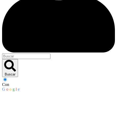
Buscar
Con
G
o
o
g
l
e