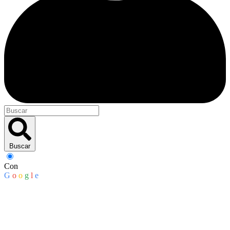
Buscar
Con
G
o
o
g
l
e