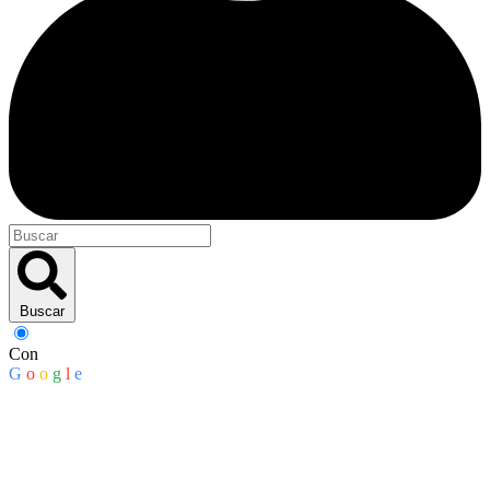
Buscar
Con
G
o
o
g
l
e