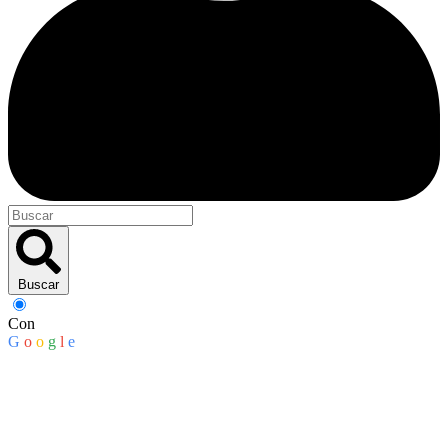
Buscar
Con
G
o
o
g
l
e