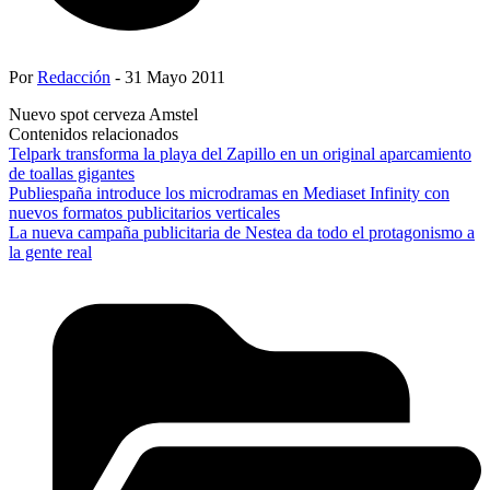
Por
Redacción
- 31 Mayo 2011
Nuevo spot cerveza Amstel
Contenidos relacionados
Telpark transforma la playa del Zapillo en un original aparcamiento
de toallas gigantes
Publiespaña introduce los microdramas en Mediaset Infinity con
nuevos formatos publicitarios verticales
La nueva campaña publicitaria de Nestea da todo el protagonismo a
la gente real