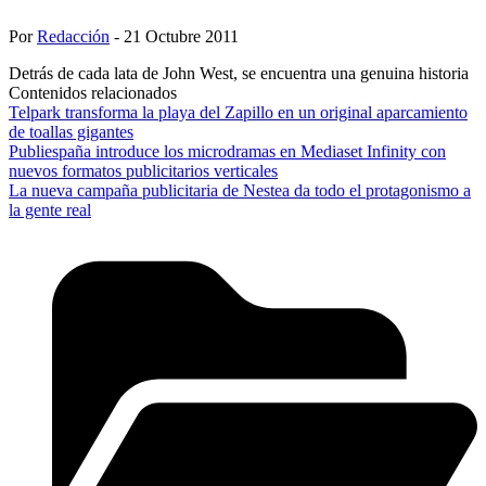
Por
Redacción
- 21 Octubre 2011
Detrás de cada lata de John West, se encuentra una genuina historia
Contenidos relacionados
Telpark transforma la playa del Zapillo en un original aparcamiento
de toallas gigantes
Publiespaña introduce los microdramas en Mediaset Infinity con
nuevos formatos publicitarios verticales
La nueva campaña publicitaria de Nestea da todo el protagonismo a
la gente real