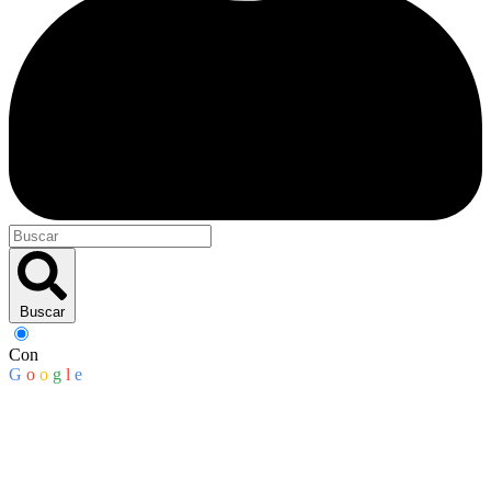
Buscar
Con
G
o
o
g
l
e