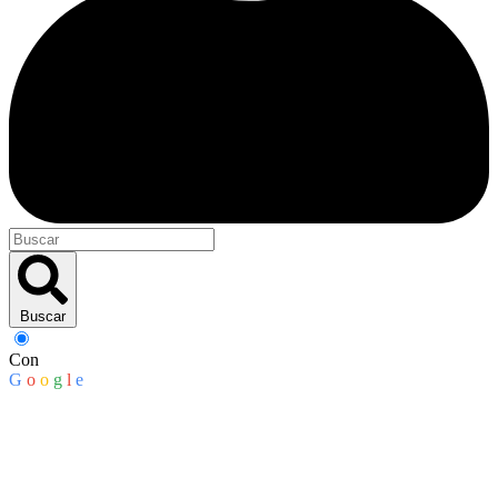
Buscar
Con
G
o
o
g
l
e