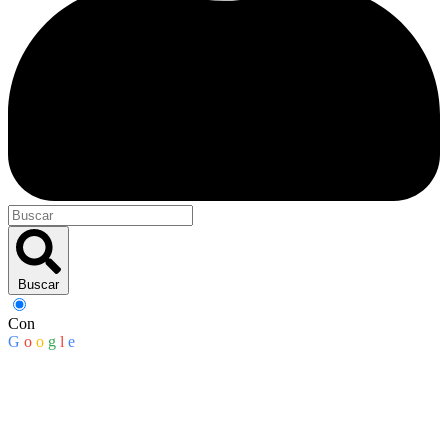
Buscar
Con
G
o
o
g
l
e